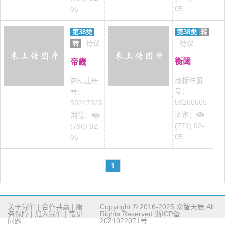
05
05
第38类
第38类
转
待议
待议
转
衡阈
帝畿
商标注册
商标注册
号：
号：
59260505
59247325
浏览：
浏览：
(771) 02-
(796) 02-
05
05
1
关于我们
|
合作共赢
|
服
Copyright © 2016-2025 众智天辰 All
务保障
|
加入我们
|
常见
Rights Reserved
浙ICP备
问题
2021022071号