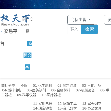
专利交
商标出售
检 索
·
交易平
易
台
商
标交
易
商标分类：
不限
01-化学原料
02-颜料油漆
03-日化用品
04-燃料油脂
05-医药制剂
06-金属材料
07-机械设备
08-手
工器械
09-科学仪器
10-医疗器械
11-家用电器
12-运输工具
13-军火烟花
14-珠宝钟表
15-音乐器材
16-办公文具