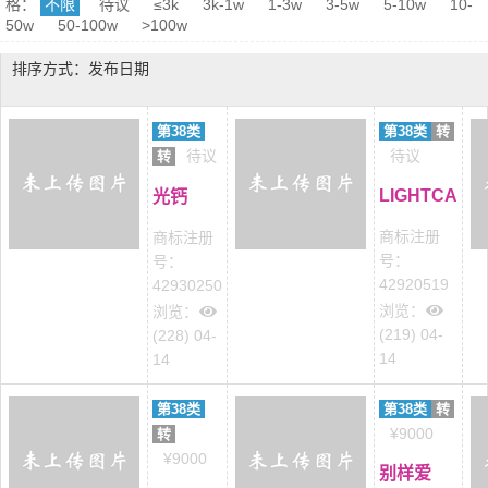
格：
不限
待议
≤3k
3k-1w
1-3w
3-5w
5-10w
10-
50w
50-100w
>100w
排序方式：发布日期
第38类
第38类
转
待议
待议
转
LIGHTCA
光钙
商标注册
商标注册
号：
号：
42920519
42930250
浏览：
浏览：
(219) 04-
(228) 04-
14
14
第38类
第38类
转
¥9000
转
¥9000
别样爱