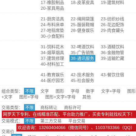
17-橡胶制品
18-皮革皮具
19-建筑材料
20-家具用品
21-厨房洁具
22-绳网袋篷
23-纺织纱线
24-布料床单
25-服装鞋帽
26-花边配饰
27-地毯席垫
28-健身娱乐
29-肉食罐头
30-小食配料
31-饲料花木
32-啤酒饮料
33-酒精饮料
34-烟草烟具
35-广告销售
36-金融物管
37-建筑修理
38-通讯服务
39-运输贮藏
40-材料加工
41-教育娱乐
42-技术服务
43-餐饮住宿
44-医疗园艺
45-社会服务
组合类型：
不限
文字
图形
字母
数字
文字+字母
图形
+文字
图形+字母
图形+文字+字母
其他
交易类型：
不限
商标转让
商标许可
网罗天下专利、在线精准匹配、平台助力推广，买卖专利就找权天下！
交易模式：
不限
第三方交易
平台交易
欢迎咨询：13260404066（微信同号）、1103783366（QQ）
交易价