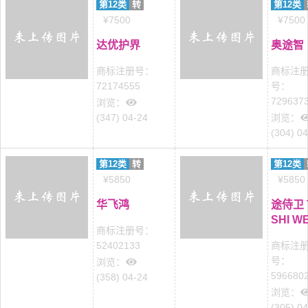
第12类
转
第12类
¥7500
¥7500
达优护界
奥途智
商标注册号：
商标注
72174555
号：
729637
浏览：
(347) 04-24
浏览：
(304) 0
第12类
转
第12类
¥5850
¥5850
华飞鸿
途侍卫 
SHI WE
商标注册号：
52402133
商标注
号：
浏览：
596680
(358) 04-24
浏览：
(305) 0