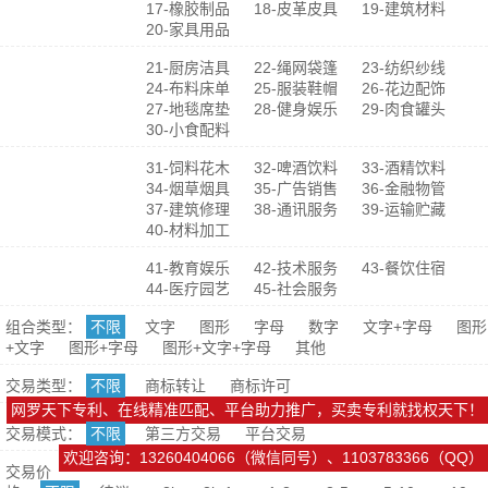
17-橡胶制品
18-皮革皮具
19-建筑材料
20-家具用品
21-厨房洁具
22-绳网袋篷
23-纺织纱线
24-布料床单
25-服装鞋帽
26-花边配饰
27-地毯席垫
28-健身娱乐
29-肉食罐头
30-小食配料
31-饲料花木
32-啤酒饮料
33-酒精饮料
34-烟草烟具
35-广告销售
36-金融物管
37-建筑修理
38-通讯服务
39-运输贮藏
40-材料加工
41-教育娱乐
42-技术服务
43-餐饮住宿
44-医疗园艺
45-社会服务
组合类型：
不限
文字
图形
字母
数字
文字+字母
图形
+文字
图形+字母
图形+文字+字母
其他
交易类型：
不限
商标转让
商标许可
网罗天下专利、在线精准匹配、平台助力推广，买卖专利就找权天下！
交易模式：
不限
第三方交易
平台交易
欢迎咨询：13260404066（微信同号）、1103783366（QQ）
交易价