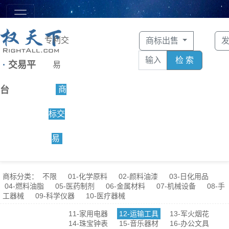
专利交
商标出售
检 索
·
交易平
易
台
商
标交
易
商标分类：
不限
01-化学原料
02-颜料油漆
03-日化用品
04-燃料油脂
05-医药制剂
06-金属材料
07-机械设备
08-手
工器械
09-科学仪器
10-医疗器械
11-家用电器
12-运输工具
13-军火烟花
14-珠宝钟表
15-音乐器材
16-办公文具