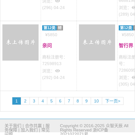
668819
浏览：
(296) 04-24
浏览：
(289) 0
第12类
转
第12类
¥5850
¥5850
亲问
智行界
商标注册号：
商标注
72598913
号：
728609
浏览：
(292) 04-24
浏览：
(305) 0
1
2
3
4
5
6
7
8
9
10
下一页>
关于我们
|
合作共赢
|
服
Copyright © 2016-2025 众智天辰 All
务保障
|
加入我们
|
常见
Rights Reserved
浙ICP备
问题
2021022071号