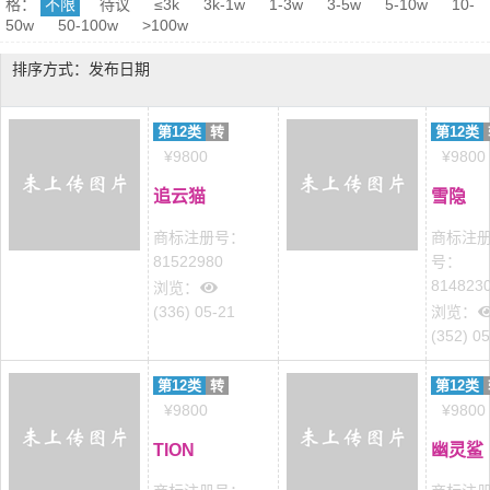
格：
不限
待议
≤3k
3k-1w
1-3w
3-5w
5-10w
10-
50w
50-100w
>100w
排序方式：发布日期
第12类
转
第12类
¥9800
¥9800
追云猫
雪隐
商标注册号：
商标注
81522980
号：
814823
浏览：
(336) 05-21
浏览：
(352) 0
第12类
转
第12类
¥9800
¥9800
TION
幽灵鲨