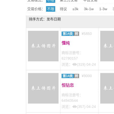
交易模式：
不限
第三方交易
平台交易
交易价格：
不限
待议
≤3k
3k-1w
1-3w
排序方式：发布日期
¥5850
第14类
转
懂纯
商标注册号：
62780157
浏览：
(319) 04-24
¥9000
第14类
转
恒钻恋
商标注册号：
64943544
浏览：
(357) 04-24