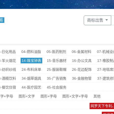
易
商标出售
3-日化用品
04-燃料油脂
05-医药制剂
06-金属材料
07-机械设
3-军火烟花
14-珠宝钟表
15-音乐器材
16-办公文具
17-橡胶制
3-纺织纱线
24-布料床单
25-服装鞋帽
26-花边配饰
27-地毯席
3-酒精饮料
34-烟草烟具
35-广告销售
36-金融物管
37-建筑修
3-餐饮住宿
44-医疗园艺
45-社会服务
字+字母
图形+文字
图形+字母
图形+文字+字母
其他
网罗天下专利