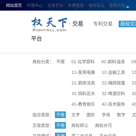
网站首页
代理中心
交易平台
年费管家
维权诉讼
智权百科
·
交易
专利交易
商标交
平台
商标分类：
不限
01-化学原料
02-颜料油漆
0
11-家用电器
12-运输工具
1
21-厨房洁具
22-绳网袋篷
2
31-饲料花木
32-啤酒饮料
3
41-教育娱乐
42-技术服务
4
组合类型：
不限
文字
图形
字母
数字
文
交易类型：
不限
商标转让
商标许可