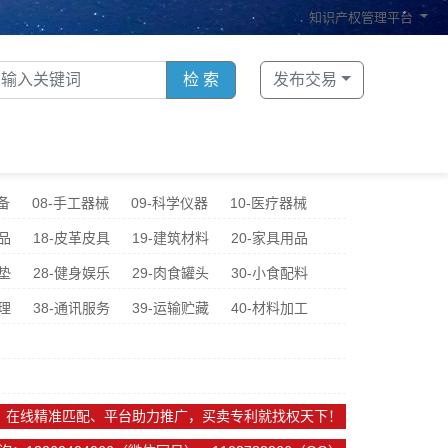
知识产权管理平台
检 索
发布交易
备
08-手工器械
09-科学仪器
10-医疗器械
品
18-皮革皮具
19-建筑材料
20-家具用品
垫
28-健身娱乐
29-肉食罐头
30-小食配料
理
38-通讯服务
39-运输贮藏
40-材料加工
、在线精准匹配、平台助力推广，买卖专利就找权天下！