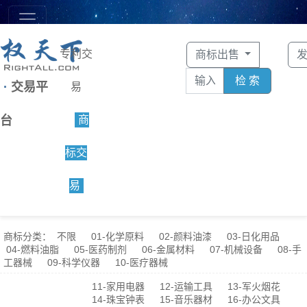
专利交
商标出售
检 索
·
交易平
易
台
商
标交
易
商标分类：
不限
01-化学原料
02-颜料油漆
03-日化用品
04-燃料油脂
05-医药制剂
06-金属材料
07-机械设备
08-手
工器械
09-科学仪器
10-医疗器械
11-家用电器
12-运输工具
13-军火烟花
14-珠宝钟表
15-音乐器材
16-办公文具