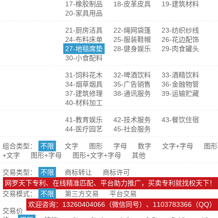
17-橡胶制品
18-皮革皮具
19-建筑材料
20-家具用品
21-厨房洁具
22-绳网袋篷
23-纺织纱线
24-布料床单
25-服装鞋帽
26-花边配饰
27-地毯席垫
28-健身娱乐
29-肉食罐头
30-小食配料
31-饲料花木
32-啤酒饮料
33-酒精饮料
34-烟草烟具
35-广告销售
36-金融物管
37-建筑修理
38-通讯服务
39-运输贮藏
40-材料加工
41-教育娱乐
42-技术服务
43-餐饮住宿
44-医疗园艺
45-社会服务
组合类型：
不限
文字
图形
字母
数字
文字+字母
图形
+文字
图形+字母
图形+文字+字母
其他
交易类型：
不限
商标转让
商标许可
网罗天下专利、在线精准匹配、平台助力推广，买卖专利就找权天下！
交易模式：
不限
第三方交易
平台交易
欢迎咨询：13260404066（微信同号）、1103783366（QQ）
交易价