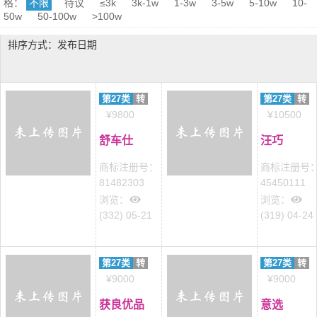
格：
不限
待议
≤3k
3k-1w
1-3w
3-5w
5-10w
10-
50w
50-100w
>100w
排序方式：发布日期
第27类
转
第27类
转
¥9800
¥10500
舒车仕
汪巧
商标注册号：
商标注册号
81482303
45450111
浏览：
浏览：
(332) 05-21
(319) 04-24
第27类
转
第27类
转
¥9000
¥9000
获良优品
意选