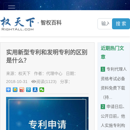
·
智权百科
搜 索
近期热门文
实用新型专利和发明专利的区别
章
是什么？
专利代理人
1
来源：权天下 作者：代理中心 日期：
资格考试必备
2018-10-31
阅读(
1123
) 分享：
资料免费下载
（持...
申请日后、
2
公开日前，他
人实施专利构