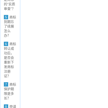
的“实质
审查”？
5
商标
到期忘
了续展
怎么
办？
6
商标
转让成
功后，
是否会
重新下
发商标
注册
证？
7
商标
保护期
限是多
长？
8
申请