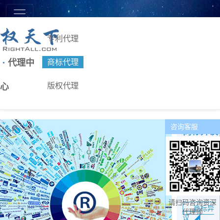
专利代理
商标代理
·
代理中
版权代理
心
咨询客服
商标异议
服务费：
￥2500
￥450
费：
选择业务
请扫码咨询资深
商标异
代理师
议