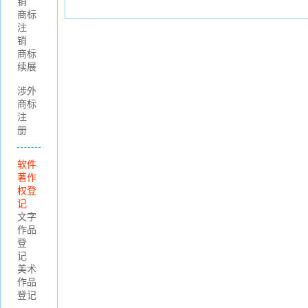
销
商标
注
销
商标
续展
涉外
商标
注
册
软件
著作
权登
记
文字
作品
登
记
美术
作品
登记