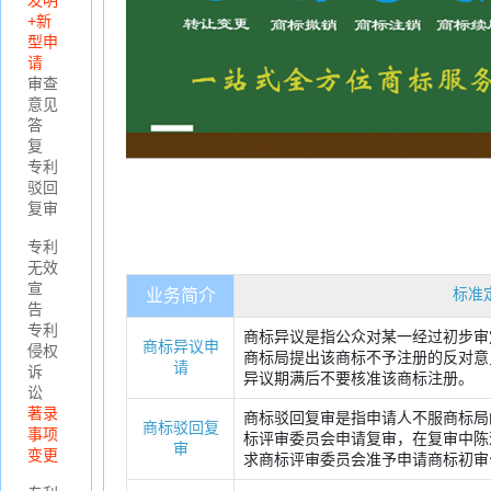
发明
复审
+新
型申
备注：如需
请
理其他业务
审查
请您扫描右
意见
二维码咨询
答
深代理师。
复
专利
驳回
复审
专利
无效
宣
标准
业务简介
告
专利
商标异议是指公众对某一经过初步审
商标异议申
侵权
商标局提出该商标不予注册的反对意
请
诉
异议期满后不要核准该商标注册。
讼
著录
商标驳回复审是指申请人不服商标局
商标驳回复
事项
标评审委员会申请复审，在复审中陈
审
变更
求商标评审委员会准予申请商标初审