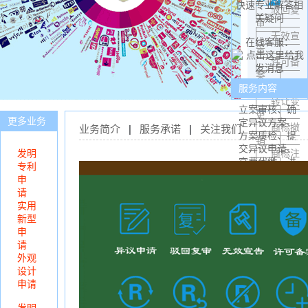
快速专业解答相
驳回复
关疑问
审
无效宣
在线客服：
告
许可备
案
服务内容
转让变
立案审核、确
更
更多业务
定异议方案、
商标撤
业务简介
|
服务承诺
|
关注我们
方案质检、提
销
交异议申请、
发明
商标注
官费代缴、进
专利
销
度跟踪、审理
申
商标续
决定通知等。
请
展
实用
新型
业务方向
申
商标异
请
申请
外观
商标异
设计
答辩
申请
不予注