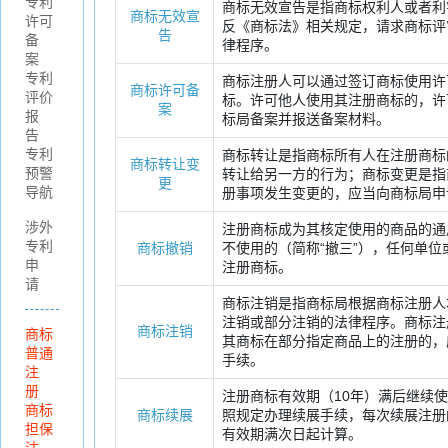
专利
商标无效宣告是指商标权利人或者利
商标无效宣
许可
反《商标法》相关规定，请求商标评
告
备
律程序。
案
专利
商标注册人可以通过签订商标使用许
商标许可备
评价
标。许可他人使用其注册商标的，许
案
报
标局备案并报送备案材料。
告
专利
商标转让是指商标所有人在注册商标
商标转让变
预警
转让给另一方的行为；商标变更是指
更
导航
册事项发生变更的，应当向商标局申
涉外
注册商标成为其核定使用的商品的通
专利
商标撤销
不使用的（简称“撤三”），任何单
申
注册商标。
请
商标注销是指商标局根据商标注册人
注销或部分注销的法律程序。商标注
商标注销
商标
其商标在部分指定商品上的注册的，
普通
手续。
注
册
注册商标有效期（10年）满后继续使
商标
商标续展
照规定办理续展手续，每次续展注册
担保
有效期满次日起计算。