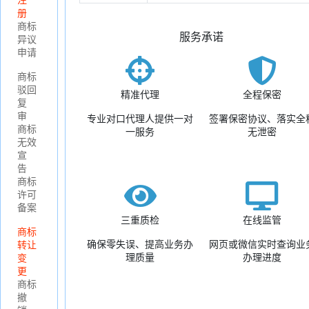
注
册
商标
服务承诺
异议
申请
商标
驳回
精准代理
全程保密
复
审
专业对口代理人提供一对
签署保密协议、落实全
商标
一服务
无泄密
无效
宣
告
商标
许可
备案
三重质检
在线监管
商标
确保零失误、提高业务办
网页或微信实时查询业
转让
理质量
办理进度
变
更
商标
撤