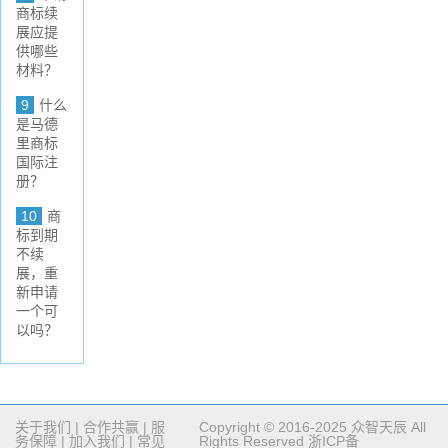
商标续
展应提
供哪些
材料？
9
什么
是马德
里商标
国际注
册？
10
商
标到期
不续
展，重
新申请
一个可
以吗？
关于我们
|
合作共赢
|
服
Copyright © 2016-2025 众智天辰 All
务保障
|
加入我们
|
常见
Rights Reserved
浙ICP备