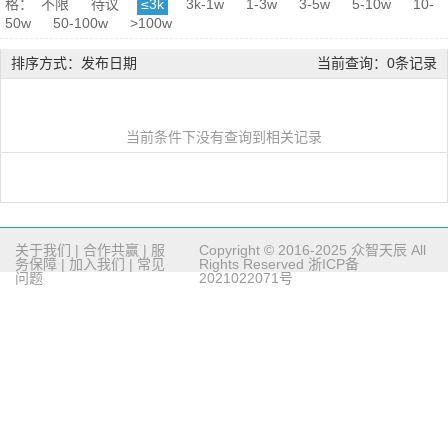
格：
不限
待议
≤3k
3k-1w
1-3w
3-5w
5-10w
10-
50w
50-100w
>100w
排序方式：发布日期
当前查询：0条记录
当前条件下没有查询到相关记录
关于我们
|
合作共赢
|
服
Copyright © 2016-2025 众智天辰 All
务保障
|
加入我们
|
常见
Rights Reserved
浙ICP备
问题
2021022071号