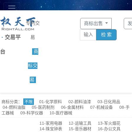
专利交
商标出售
检 索
·
交易平
易
台
商
标交
易
商标分类：
不限
01-化学原料
02-颜料油漆
03-日化用品
04-燃料油脂
05-医药制剂
06-金属材料
07-机械设备
08-手
工器械
09-科学仪器
10-医疗器械
11-家用电器
12-运输工具
13-军火烟花
14-珠宝钟表
15-音乐器材
16-办公文具