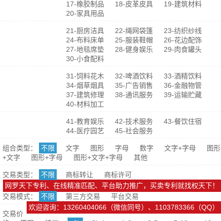
17-橡胶制品
18-皮革皮具
19-建筑材料
20-家具用品
21-厨房洁具
22-绳网袋篷
23-纺织纱线
24-布料床单
25-服装鞋帽
26-花边配饰
27-地毯席垫
28-健身娱乐
29-肉食罐头
30-小食配料
31-饲料花木
32-啤酒饮料
33-酒精饮料
34-烟草烟具
35-广告销售
36-金融物管
37-建筑修理
38-通讯服务
39-运输贮藏
40-材料加工
41-教育娱乐
42-技术服务
43-餐饮住宿
44-医疗园艺
45-社会服务
组合类型：
不限
文字
图形
字母
数字
文字+字母
图形
+文字
图形+字母
图形+文字+字母
其他
交易类型：
不限
商标转让
商标许可
网罗天下专利、在线精准匹配、平台助力推广，买卖专利就找权天下！
交易模式：
不限
第三方交易
平台交易
欢迎咨询：13260404066（微信同号）、1103783366（QQ）
交易价