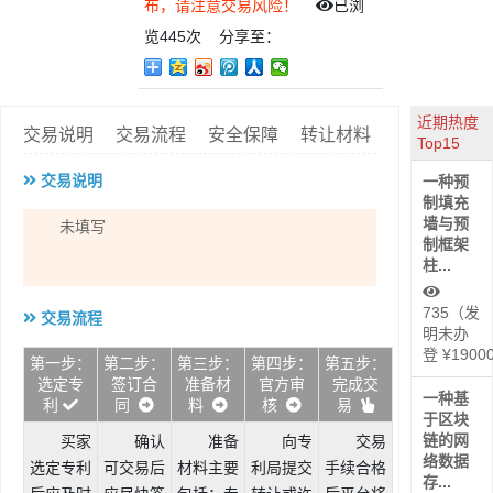
布，请注意交易风险！
已浏
览
445次
分享至：
近期热度
交易说明
交易流程
安全保障
转让材料
Top15
交易说明
一种预
制填充
墙与预
未填写
制框架
柱...
735（发
交易流程
明未办
登 ¥1900
第一步：
第二步：
第三步：
第四步：
第五步：
选定专
签订合
准备材
官方审
完成交
一种基
利
同
料
核
易
于区块
链的网
买家
确认
准备
向专
交易
络数据
选定专利
可交易后
材料主要
利局提交
手续合格
存...