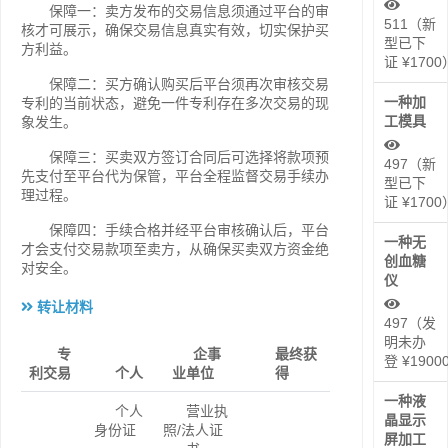
保障一：卖方发布的交易信息须通过平台的审
511（新
核才可展示，确保交易信息真实有效，切实保护买
型已下
方利益。
证 ¥1700
保障二：买方确认购买后平台须再次审核交易
一种加
专利的当前状态，避免一件专利存在多次交易的现
工模具
象发生。
保障三：买卖双方签订合同后可选择将款项预
497（新
先支付至平台代为保管，平台全程监督交易手续办
型已下
理过程。
证 ¥1700
保障四：手续合格并经平台审核确认后，平台
一种无
才会支付交易款项至卖方，从确保买卖双方资金绝
创血糖
对安全。
仪
转让材料
497（发
明未办
专
企事
最终获
登 ¥1900
利交易
个人
业单位
得
一种液
个人
营业执
晶显示
身份证
照/法人证
屏加工