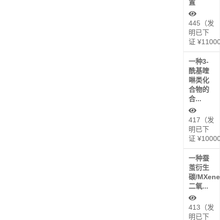
置
445（发
明已下
证 ¥1100
一种3-
酰基喹
啉类化
合物的
合...
417（发
明已下
证 ¥1000
一种蚕
茧衍生
碳/MXene
二氧...
413（发
明已下