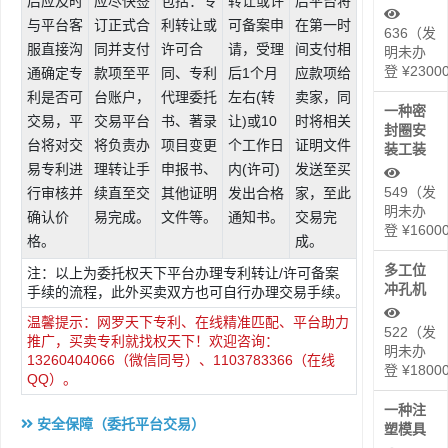
后应及时
应尽快签
包括：专
转让或许
后平台将
与平台客
订正式合
利转让或
可备案申
在第一时
636（发
服直接沟
同并支付
许可合
请，受理
间支付相
明未办
登 ¥2300
通确定专
款项至平
同、专利
后1个月
应款项给
利是否可
台账户，
代理委托
左右(转
卖家，同
一种密
交易，平
交易平台
书、著录
让)或10
时将相关
封圈安
台将对交
将负责办
项目变更
个工作日
证明文件
装工装
易专利进
理转让手
申报书、
内(许可)
发送至买
549（发
行审核并
续直至交
其他证明
发出合格
家，至此
明未办
确认价
易完成。
文件等。
通知书。
交易完
登 ¥1600
格。
成。
多工位
注：以上为委托权天下平台办理专利转让/许可备案
冲孔机
手续的流程，此外买卖双方也可自行办理交易手续。
温馨提示：网罗天下专利、在线精准匹配、平台助力
522（发
推广，买卖专利就找权天下！欢迎咨询：
明未办
13260404066（微信同号）、1103783366（在线
登 ¥1800
QQ）。
一种注
安全保障（委托平台交易）
塑模具