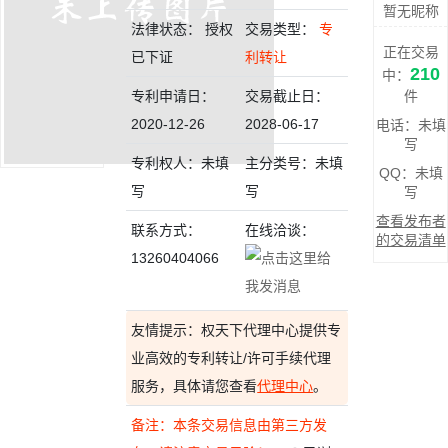
暂无昵称
法律状态： 授权
交易类型：
专
正在交易
已下证
利转让
210
中：
专利申请日：
交易截止日：
件
2020-12-26
2028-06-17
电话：未填
写
专利权人：未填
主分类号：未填
QQ：未填
写
写
写
查看发布者
联系方式：
在线洽谈：
的交易清单
13260404066
友情提示：权天下代理中心提供专
业高效的专利转让/许可手续代理
服务，具体请您查看
代理中心
。
备注：本条交易信息由第三方发