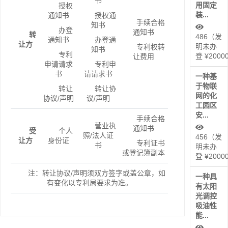
书
用固定
授权
装...
通知书
授权通
手续合格
知书
办登
通知书
转
486（发
通知书
办登通
让方
明未办
专利权转
知书
专利
登 ¥2000
让费用
申请请求
专利申
书
请请求书
一种基
于物联
转让
转让协
网的化
协议/声明
议/声明
工园区
安...
手续合格
营业执
通知书
受
个人
照/法人证
456（发
让方
身份证
专利证书
书
明未办
或登记簿副本
登 ¥2000
注：转让协议/声明须双方签字或盖公章，如
一种具
有变化以专利局要求为准。
有太阳
光调控
吸油性
能...