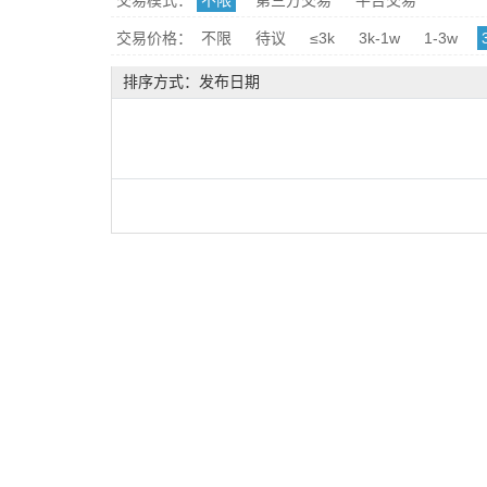
交易模式：
不限
第三方交易
平台交易
交易价格：
不限
待议
≤3k
3k-1w
1-3w
排序方式：发布日期