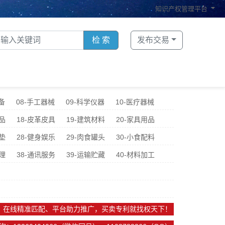
知识产权管理平台
检 索
发布交易
备
08-手工器械
09-科学仪器
10-医疗器械
品
18-皮革皮具
19-建筑材料
20-家具用品
垫
28-健身娱乐
29-肉食罐头
30-小食配料
理
38-通讯服务
39-运输贮藏
40-材料加工
、在线精准匹配、平台助力推广，买卖专利就找权天下！