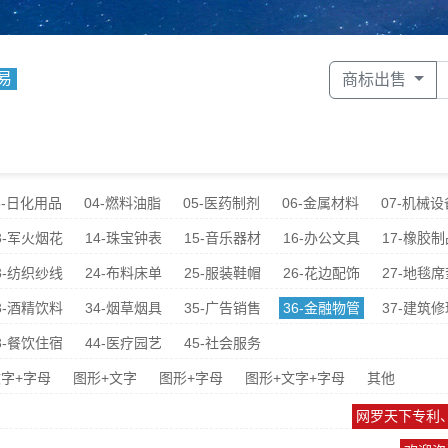
易
商标出售
3-日化用品
04-燃料油脂
05-医药制剂
06-金属材料
07-机械设
3-军火烟花
14-珠宝钟表
15-音乐器材
16-办公文具
17-橡胶制
3-纺织纱线
24-布料床单
25-服装鞋帽
26-花边配饰
27-地毯席
3-酒精饮料
34-烟草烟具
35-广告销售
36-金融物管
37-建筑修
3-餐饮住宿
44-医疗园艺
45-社会服务
字+字母
图形+文字
图形+字母
图形+文字+字母
其他
网罗天下专利