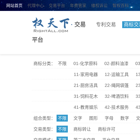
网站首页
代理中心
交易平台
年费管家
维权诉讼
智权百科
·
交易
专利交易
商标交
平台
商标分类：
不限
01-化学原料
02-颜料油漆
0
11-家用电器
12-运输工具
1
21-厨房洁具
22-绳网袋篷
2
31-饲料花木
32-啤酒饮料
3
41-教育娱乐
42-技术服务
4
组合类型：
不限
文字
图形
字母
数字
文
交易类型：
不限
商标转让
商标许可