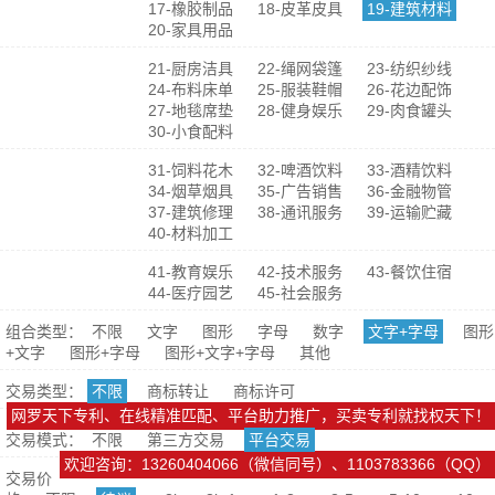
17-橡胶制品
18-皮革皮具
19-建筑材料
20-家具用品
21-厨房洁具
22-绳网袋篷
23-纺织纱线
24-布料床单
25-服装鞋帽
26-花边配饰
27-地毯席垫
28-健身娱乐
29-肉食罐头
30-小食配料
31-饲料花木
32-啤酒饮料
33-酒精饮料
34-烟草烟具
35-广告销售
36-金融物管
37-建筑修理
38-通讯服务
39-运输贮藏
40-材料加工
41-教育娱乐
42-技术服务
43-餐饮住宿
44-医疗园艺
45-社会服务
组合类型：
不限
文字
图形
字母
数字
文字+字母
图形
+文字
图形+字母
图形+文字+字母
其他
交易类型：
不限
商标转让
商标许可
网罗天下专利、在线精准匹配、平台助力推广，买卖专利就找权天下！
交易模式：
不限
第三方交易
平台交易
欢迎咨询：13260404066（微信同号）、1103783366（QQ）
交易价