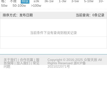
格：
不限
待议
≤3k
3k-1w
1-3w
3-5w
5-10w
10-
50w
50-100w
>100w
排序方式：发布日期
当前查询：0条记录
当前条件下没有查询到相关记录
关于我们
|
合作共赢
|
服
Copyright © 2016-2025 众智天辰 All
务保障
|
加入我们
|
常见
Rights Reserved
浙ICP备
问题
2021022071号