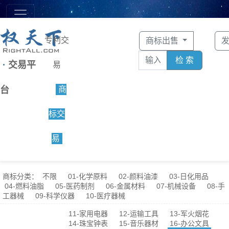
专利交
商标出售
检 索
·
交易平
易
台
商
标交
易
商标分类：
不限
01-化学原料
02-颜料油漆
03-日化用品
04-燃料油脂
05-医药制剂
06-金属材料
07-机械设备
08-手
工器械
09-科学仪器
10-医疗器械
11-家用电器
12-运输工具
13-军火烟花
14-珠宝钟表
15-音乐器材
16-办公文具