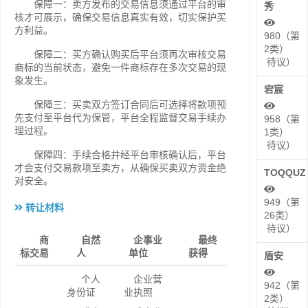
保障一：卖方发布的交易信息须通过平台的审
秀
核才可展示，确保交易信息真实有效，切实保护买
方利益。
980（第
2类）
保障二：买方确认购买后平台须再次审核交易
待议）
商标的当前状态，避免一件商标存在多次交易的现
象发生。
宕宸
保障三：买卖双方签订合同后可选择将款项预
先支付至平台代为保管，平台全程监督交易手续办
958（第
理过程。
1类）
待议）
保障四：手续合格并经平台审核确认后，平台
才会支付交易款项至卖方，从确保买卖双方资金绝
TOQQUZ
对安全。
949（第
转让材料
26类）
待议）
商
自然
企事业
最终
标交易
人
单位
获得
盾安
个人
企业营
942（第
身份证
业执照
2类）