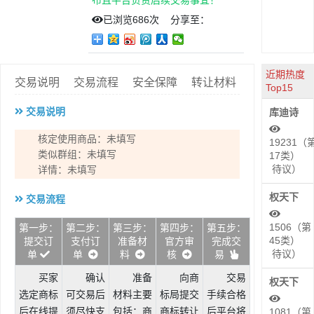
布且平台负责后续交易事宜！
已浏览
686次
分享至：
近期热度
交易说明
交易流程
安全保障
转让材料
Top15
交易说明
库迪诗
核定使用商品：未填写
19231（
类似群组：未填写
17类）
待议）
详情：未填写
权天下
交易流程
1506（第
第一步：
第二步：
第三步：
第四步：
第五步：
45类）
提交订
支付订
准备材
官方审
完成交
待议）
单
单
料
核
易
买家
确认
准备
向商
交易
权天下
选定商标
可交易后
材料主要
标局提交
手续合格
后在线提
须尽快支
包括：商
商标转让
后平台将
1081（第