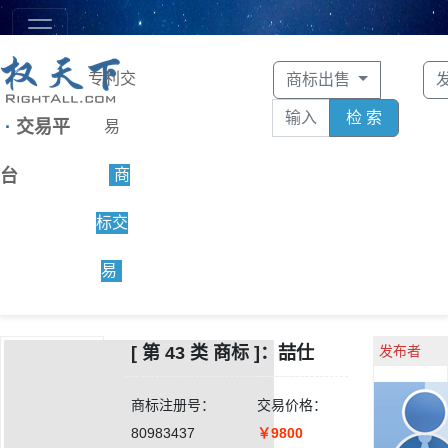
专利交
商标出售
检 索
·
交易平
易
台
商
标交
易
[ 第 43 类 商标 ]：喆仕
发布者
商标注册号：
交易价格：
80983437
￥9800