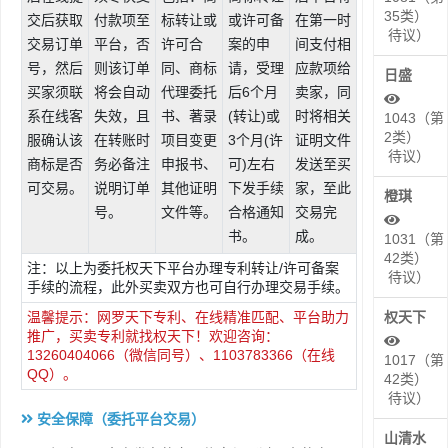
35类）
交后获取
付款项至
标转让或
或许可备
在第一时
待议）
交易订单
平台，否
许可合
案的申
间支付相
号，然后
则该订单
同、商标
请，受理
应款项给
日盛
买家须联
将会自动
代理委托
后6个月
卖家，同
系在线客
失效，且
书、著录
(转让)或
时将相关
1043（第
2类）
服确认该
在转账时
项目变更
3个月(许
证明文件
待议）
商标是否
务必备注
申报书、
可)左右
发送至买
可交易。
说明订单
其他证明
下发手续
家，至此
橙琪
号。
文件等。
合格通知
交易完
书。
成。
1031（第
42类）
注：以上为委托权天下平台办理专利转让/许可备案
待议）
手续的流程，此外买卖双方也可自行办理交易手续。
温馨提示：网罗天下专利、在线精准匹配、平台助力
权天下
推广，买卖专利就找权天下！欢迎咨询：
13260404066（微信同号）、1103783366（在线
1017（第
QQ）。
42类）
待议）
安全保障（委托平台交易）
山清水