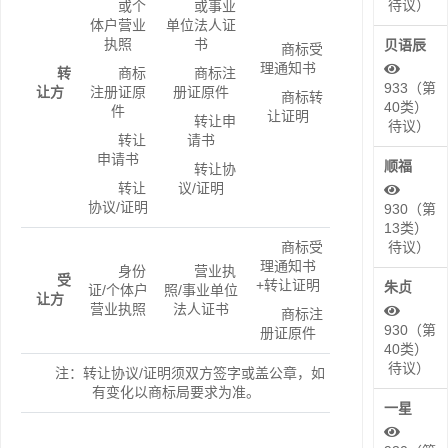
待议）
或个
或事业
体户营业
单位法人证
执照
书
贝语辰
商标受
理通知书
转
商标
商标注
933（第
让方
注册证原
册证原件
商标转
40类）
件
让证明
转让申
待议）
转让
请书
申请书
顺福
转让协
转让
议/证明
协议/证明
930（第
13类）
商标受
待议）
理通知书
身份
营业执
受
+转让证明
朱贞
证/个体户
照/事业单位
让方
营业执照
法人证书
商标注
930（第
册证原件
40类）
待议）
注：转让协议/证明须双方签字或盖公章，如
有变化以商标局要求为准。
一星