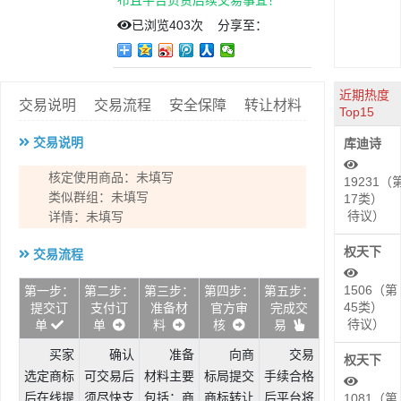
布且平台负责后续交易事宜！
已浏览
403次
分享至：
近期热度
交易说明
交易流程
安全保障
转让材料
Top15
交易说明
库迪诗
核定使用商品：未填写
19231（
类似群组：未填写
17类）
待议）
详情：未填写
权天下
交易流程
1506（第
第一步：
第二步：
第三步：
第四步：
第五步：
45类）
提交订
支付订
准备材
官方审
完成交
待议）
单
单
料
核
易
买家
确认
准备
向商
交易
权天下
选定商标
可交易后
材料主要
标局提交
手续合格
后在线提
须尽快支
包括：商
商标转让
后平台将
1081（第