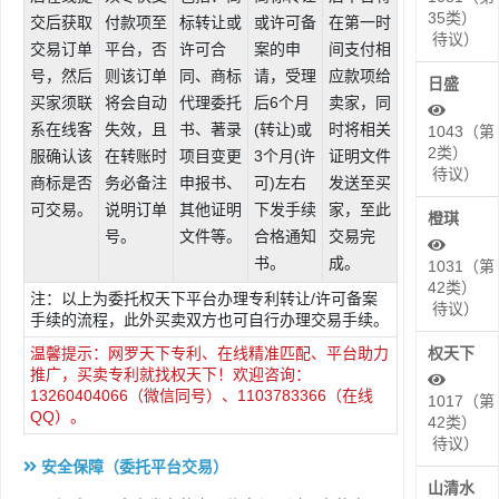
35类）
交后获取
付款项至
标转让或
或许可备
在第一时
待议）
交易订单
平台，否
许可合
案的申
间支付相
号，然后
则该订单
同、商标
请，受理
应款项给
日盛
买家须联
将会自动
代理委托
后6个月
卖家，同
系在线客
失效，且
书、著录
(转让)或
时将相关
1043（第
2类）
服确认该
在转账时
项目变更
3个月(许
证明文件
待议）
商标是否
务必备注
申报书、
可)左右
发送至买
可交易。
说明订单
其他证明
下发手续
家，至此
橙琪
号。
文件等。
合格通知
交易完
书。
成。
1031（第
42类）
注：以上为委托权天下平台办理专利转让/许可备案
待议）
手续的流程，此外买卖双方也可自行办理交易手续。
温馨提示：网罗天下专利、在线精准匹配、平台助力
权天下
推广，买卖专利就找权天下！欢迎咨询：
13260404066（微信同号）、1103783366（在线
1017（第
QQ）。
42类）
待议）
安全保障（委托平台交易）
山清水