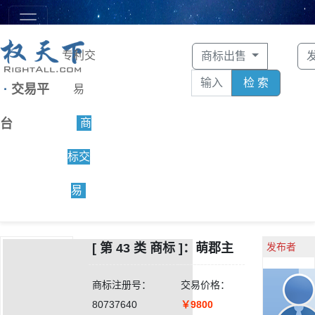
专利交
商标出售
检 索
·
交易平
易
台
商
标交
易
[ 第 43 类 商标 ]：萌郡主
发布者
商标注册号：
交易价格：
80737640
￥9800