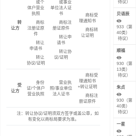
待议）
或个
或事业
体户营业
单位法人证
执照
书
贝语辰
商标受
理通知书
转
商标
商标注
933（第
让方
注册证原
册证原件
商标转
40类）
件
让证明
转让申
待议）
转让
请书
申请书
顺福
转让协
转让
议/证明
协议/证明
930（第
13类）
商标受
待议）
理通知书
身份
营业执
受
+转让证明
朱贞
证/个体户
照/事业单位
让方
营业执照
法人证书
商标注
930（第
册证原件
40类）
待议）
注：转让协议/证明须双方签字或盖公章，如
有变化以商标局要求为准。
一星