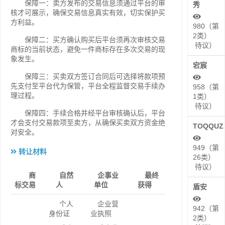
保障一：卖方发布的交易信息须通过平台的审
秀
核才可展示，确保交易信息真实有效，切实保护买
方利益。
980（第
2类）
保障二：买方确认购买后平台须再次审核交易
待议）
商标的当前状态，避免一件商标存在多次交易的现
象发生。
宕宸
保障三：买卖双方签订合同后可选择将款项预
先支付至平台代为保管，平台全程监督交易手续办
958（第
理过程。
1类）
待议）
保障四：手续合格并经平台审核确认后，平台
才会支付交易款项至卖方，从确保买卖双方资金绝
TOQQUZ
对安全。
949（第
转让材料
26类）
待议）
商
自然
企事业
最终
标交易
人
单位
获得
盾安
个人
企业营
942（第
身份证
业执照
2类）