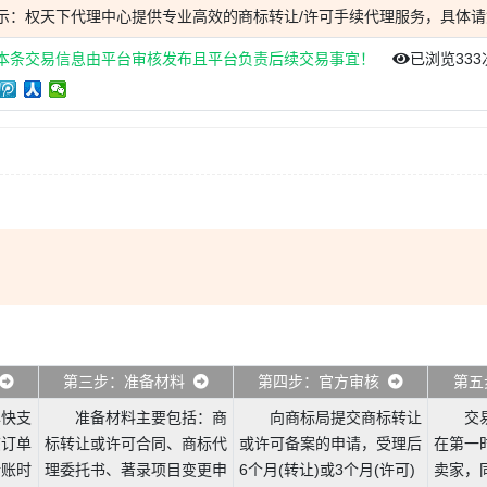
示：权天下代理中心提供专业高效的商标转让/许可手续代理服务，具体请
本条交易信息由平台审核发布且平台负责后续交易事宜！
已浏览
333
第三步：准备材料
第四步：官方审核
第五
尽快支
准备材料主要包括：商
向商标局提交商标转让
交
该订单
标转让或许可合同、商标代
或许可备案的申请，受理后
在第一
转账时
理委托书、著录项目变更申
6个月(转让)或3个月(许可)
卖家，