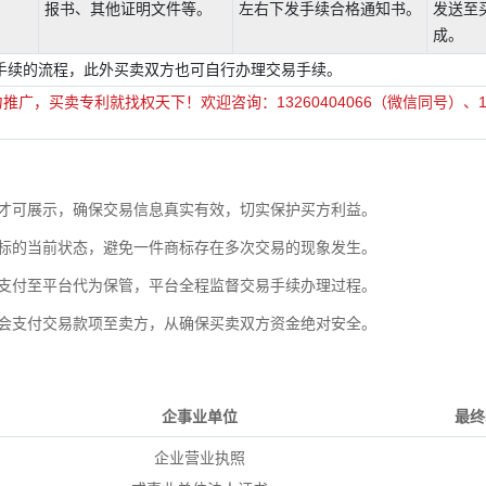
。
报书、其他证明文件等。
左右下发手续合格通知书。
发送至
成。
手续的流程，此外买卖双方也可自行办理交易手续。
买卖专利就找权天下！欢迎咨询：13260404066（微信同号）、110
才可展示，确保交易信息真实有效，切实保护买方利益。
标的当前状态，避免一件商标存在多次交易的现象发生。
支付至平台代为保管，平台全程监督交易手续办理过程。
会支付交易款项至卖方，从确保买卖双方资金绝对安全。
企事业单位
最终
企业营业执照