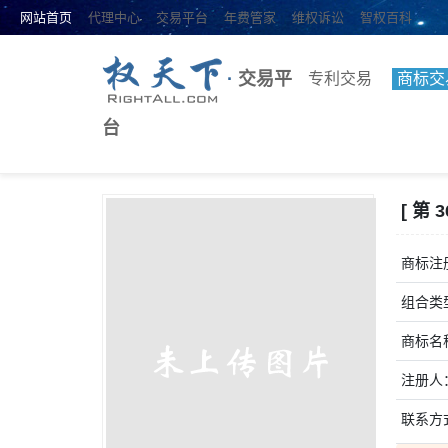
网站首页
代理中心
交易平台
年费管家
维权诉讼
智权百科
·
交易平
专利交易
商标交
台
[ 第 
商标注册
组合类
商标名
注册人
联系方式