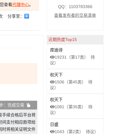
您查看
代理中心
。
QQ：1103783366
查看发布者的交易清单
次
分享至：
近期热度Top15
库迪诗
19231（第17类） 待
议）
权天下
1506（第45类） 待
议）
权天下
步：完成交易
1081（第35类） 待
议）
易手续合格后平台将
时间支付相应款项给
日盛
同时将相关证明文件
1043（第2类） 待议）