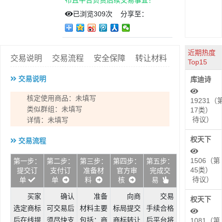
布且平台负责后续交易事宜！
已浏览
309次
分享至：
近期热度
交易说明
交易流程
安全保障
转让材料
Top15
交易说明
库迪诗
核定使用商品：未填写
19231（
类似群组：未填写
17类）
待议）
详情：未填写
权天下
交易流程
1506（第
第一步：
第二步：
第三步：
第四步：
第五步：
45类）
提交订
支付订
准备材
官方审
完成交
待议）
单
单
料
核
易
买家
确认
准备
向商
交易
权天下
选定商标
可交易后
材料主要
标局提交
手续合格
后在线提
须尽快支
包括：商
商标转让
后平台将
1081（第