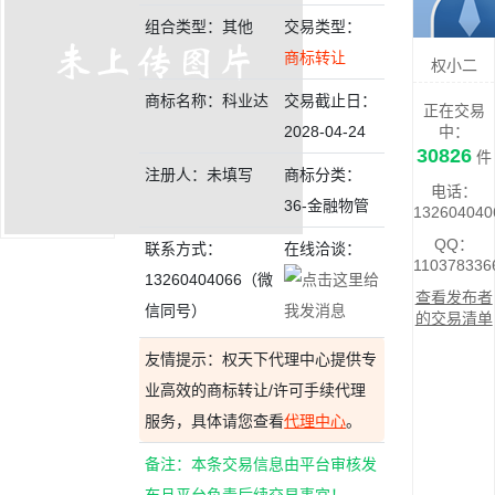
组合类型：其他
交易类型：
商标转让
权小二
商标名称：科业达
交易截止日：
正在交易
2028-04-24
中：
30826
件
注册人：未填写
商标分类：
电话：
36-金融物管
132604040
QQ：
联系方式：
在线洽谈：
110378336
13260404066（微
查看发布者
信同号）
的交易清单
友情提示：权天下代理中心提供专
业高效的商标转让/许可手续代理
服务，具体请您查看
代理中心
。
备注：本条交易信息由平台审核发