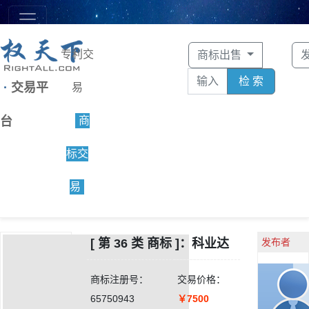
专利交
商标出售
检 索
·
交易平
易
台
商
标交
易
[ 第 36 类 商标 ]：科业达
发布者
商标注册号：
交易价格：
65750943
￥7500