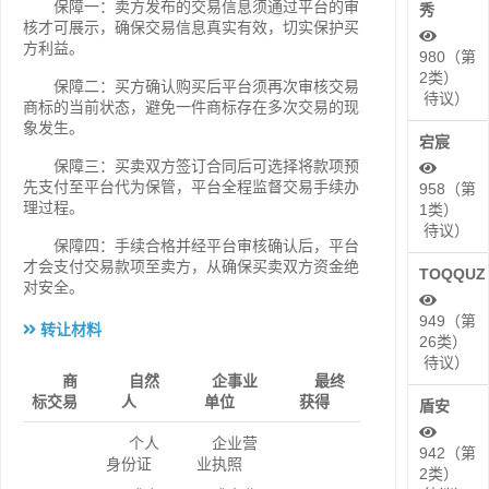
保障一：卖方发布的交易信息须通过平台的审
秀
核才可展示，确保交易信息真实有效，切实保护买
方利益。
980（第
2类）
保障二：买方确认购买后平台须再次审核交易
待议）
商标的当前状态，避免一件商标存在多次交易的现
象发生。
宕宸
保障三：买卖双方签订合同后可选择将款项预
先支付至平台代为保管，平台全程监督交易手续办
958（第
理过程。
1类）
待议）
保障四：手续合格并经平台审核确认后，平台
才会支付交易款项至卖方，从确保买卖双方资金绝
TOQQUZ
对安全。
949（第
转让材料
26类）
待议）
商
自然
企事业
最终
标交易
人
单位
获得
盾安
个人
企业营
942（第
身份证
业执照
2类）