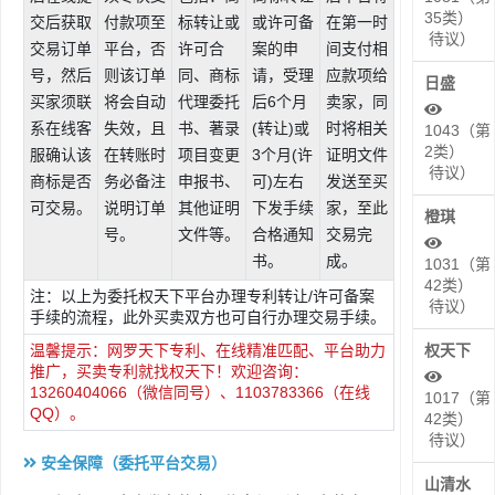
35类）
交后获取
付款项至
标转让或
或许可备
在第一时
待议）
交易订单
平台，否
许可合
案的申
间支付相
号，然后
则该订单
同、商标
请，受理
应款项给
日盛
买家须联
将会自动
代理委托
后6个月
卖家，同
系在线客
失效，且
书、著录
(转让)或
时将相关
1043（第
2类）
服确认该
在转账时
项目变更
3个月(许
证明文件
待议）
商标是否
务必备注
申报书、
可)左右
发送至买
可交易。
说明订单
其他证明
下发手续
家，至此
橙琪
号。
文件等。
合格通知
交易完
书。
成。
1031（第
42类）
注：以上为委托权天下平台办理专利转让/许可备案
待议）
手续的流程，此外买卖双方也可自行办理交易手续。
温馨提示：网罗天下专利、在线精准匹配、平台助力
权天下
推广，买卖专利就找权天下！欢迎咨询：
13260404066（微信同号）、1103783366（在线
1017（第
QQ）。
42类）
待议）
安全保障（委托平台交易）
山清水