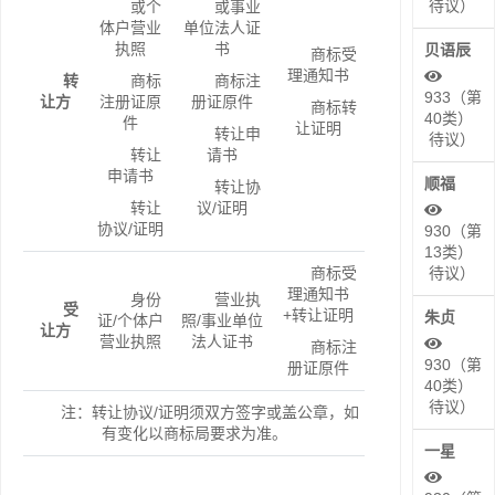
待议）
或个
或事业
体户营业
单位法人证
执照
书
贝语辰
商标受
理通知书
转
商标
商标注
933（第
让方
注册证原
册证原件
商标转
40类）
件
让证明
转让申
待议）
转让
请书
申请书
顺福
转让协
转让
议/证明
协议/证明
930（第
13类）
商标受
待议）
理通知书
身份
营业执
受
+转让证明
朱贞
证/个体户
照/事业单位
让方
营业执照
法人证书
商标注
930（第
册证原件
40类）
待议）
注：转让协议/证明须双方签字或盖公章，如
有变化以商标局要求为准。
一星