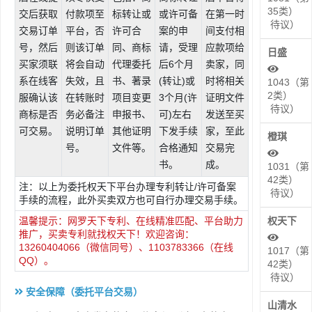
35类）
交后获取
付款项至
标转让或
或许可备
在第一时
待议）
交易订单
平台，否
许可合
案的申
间支付相
号，然后
则该订单
同、商标
请，受理
应款项给
日盛
买家须联
将会自动
代理委托
后6个月
卖家，同
系在线客
失效，且
书、著录
(转让)或
时将相关
1043（第
2类）
服确认该
在转账时
项目变更
3个月(许
证明文件
待议）
商标是否
务必备注
申报书、
可)左右
发送至买
可交易。
说明订单
其他证明
下发手续
家，至此
橙琪
号。
文件等。
合格通知
交易完
书。
成。
1031（第
42类）
注：以上为委托权天下平台办理专利转让/许可备案
待议）
手续的流程，此外买卖双方也可自行办理交易手续。
温馨提示：网罗天下专利、在线精准匹配、平台助力
权天下
推广，买卖专利就找权天下！欢迎咨询：
13260404066（微信同号）、1103783366（在线
1017（第
QQ）。
42类）
待议）
安全保障（委托平台交易）
山清水