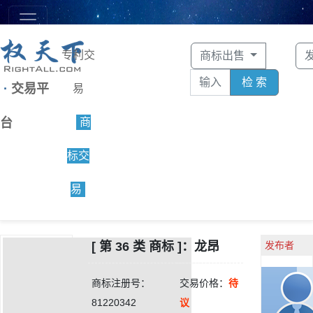
专利交
商标出售
检 索
·
交易平
易
台
商
标交
易
[ 第 36 类 商标 ]：龙昂
发布者
商标注册号：
交易价格：
待
81220342
议