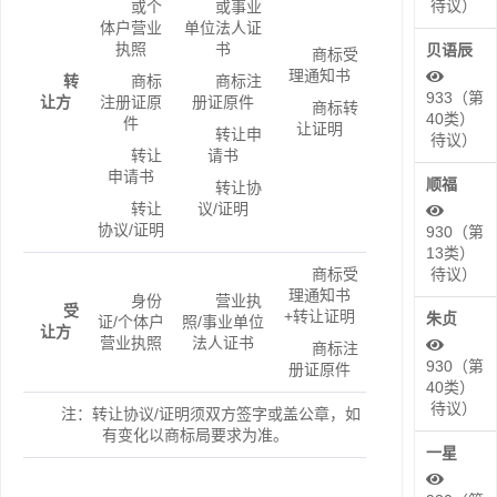
待议）
或个
或事业
体户营业
单位法人证
执照
书
贝语辰
商标受
理通知书
转
商标
商标注
933（第
让方
注册证原
册证原件
商标转
40类）
件
让证明
转让申
待议）
转让
请书
申请书
顺福
转让协
转让
议/证明
协议/证明
930（第
13类）
商标受
待议）
理通知书
身份
营业执
受
+转让证明
朱贞
证/个体户
照/事业单位
让方
营业执照
法人证书
商标注
930（第
册证原件
40类）
待议）
注：转让协议/证明须双方签字或盖公章，如
有变化以商标局要求为准。
一星