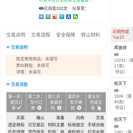
布且平台负责后续交易事宜！
已浏览
332次
分享至：
近期热度
交易说明
交易流程
安全保障
转让材料
Top15
交易说明
库迪诗
核定使用商品：未填写
19231（
类似群组：未填写
17类）
待议）
详情：未填写
权天下
交易流程
1506（第
第一步：
第二步：
第三步：
第四步：
第五步：
45类）
提交订
支付订
准备材
官方审
完成交
待议）
单
单
料
核
易
买家
确认
准备
向商
交易
权天下
选定商标
可交易后
材料主要
标局提交
手续合格
后在线提
须尽快支
包括：商
商标转让
后平台将
1081（第