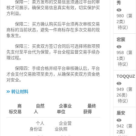
保障一：卖方发布的交易信息须通过平台的审
秀
核才可展示，确保交易信息真实有效，切实保护买
方利益。
980（第
2类）
保障二：买方确认购买后平台须再次审核交易
待议）
商标的当前状态，避免一件商标存在多次交易的现
象发生。
宕宸
保障三：买卖双方签订合同后可选择将款项预
先支付至平台代为保管，平台全程监督交易手续办
958（第
理过程。
1类）
待议）
保障四：手续合格并经平台审核确认后，平台
才会支付交易款项至卖方，从确保买卖双方资金绝
TOQQUZ
对安全。
949（第
转让材料
26类）
待议）
商
自然
企事业
最终
标交易
人
单位
获得
盾安
个人
企业营
942（第
身份证
业执照
2类）